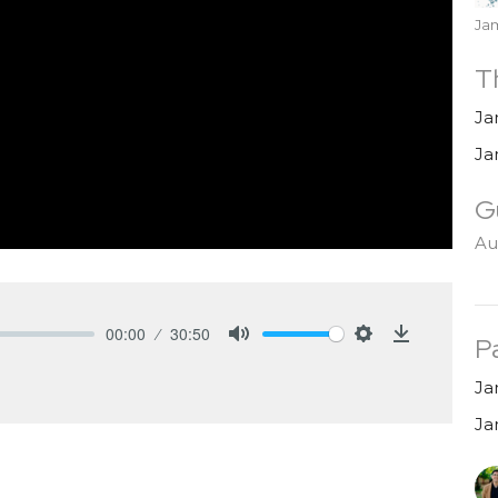
Ja
T
Ja
Ja
G
Au
00:00
30:50
P
Mute
Settings
Download
Ja
Ja