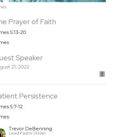
mes
he Prayer of Faith
mes 5:13-20
mes
uest Speaker
gust 21, 2022
atient Persistence
mes 5:7-12
mes
Trevor DeBenning
Lead Pastor | Elder